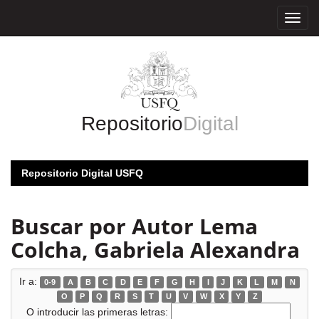
Skip
navigation
Repositorio
Digital
Repositorio Digital USFQ
Buscar por Autor Lema
Colcha, Gabriela Alexandra
Ir a:
0-9
A
B
C
D
E
F
G
H
I
J
K
L
M
N
O
P
Q
R
S
T
U
V
W
X
Y
Z
O introducir las primeras letras: