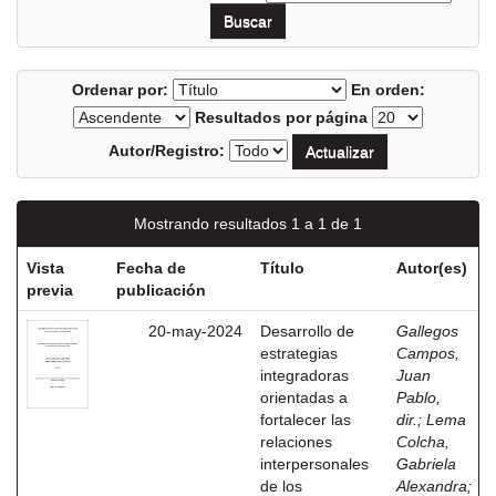
Ordenar por:
En orden:
Resultados por página
Autor/Registro:
Mostrando resultados 1 a 1 de 1
Vista
Fecha de
Título
Autor(es)
previa
publicación
20-may-2024
Desarrollo de
Gallegos
estrategias
Campos,
integradoras
Juan
orientadas a
Pablo,
fortalecer las
dir.
;
Lema
relaciones
Colcha,
interpersonales
Gabriela
de los
Alexandra
;