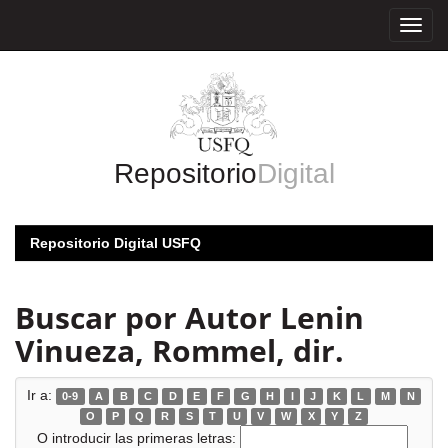
Skip
navigation
Repositorio
Digital
Repositorio Digital USFQ
Buscar por Autor Lenin
Vinueza, Rommel, dir.
Ir a:
0-9
A
B
C
D
E
F
G
H
I
J
K
L
M
N
O
P
Q
R
S
T
U
V
W
X
Y
Z
O introducir las primeras letras: