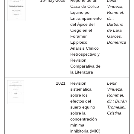
15-may-2025
Reporte de un
Lenin
Caso de Cólico
Vinueza,
Equino por
Rommel,
Entrampamiento
dir.
;
del Ápice del
Burbano
Ciego en el
de Lara
Foramen
Garcés,
Epiploico:
Doménica
Análisis Clínico
Retrospectivo y
Revisión
Comparativa de
la Literatura
2021
Revisión
Lenin
sistemática
Vinueza,
sobre los
Rommel,
efectos del
dir.
;
Durán
suero equino
Tromellini,
sobre la
Cristina
concentración
mínima
inhibitoria (MIC)