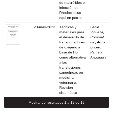
de macrólidos e
infección de
Rhodococcus
equi en potros
20-may-2023
Técnicas y
Lenin
materiales para
Vinueza,
el desarrollo de
Rommel,
transportadores
dir.
;
Arizo
de oxígeno a
Lucero,
base de Hb
Pamela
como alternativa
Alexandra
a las
transfusiones
sanguíneas en
medicina
veterinaria.
Revisión
sistemática
Mostrando resultados 1 a 13 de 13