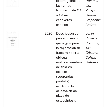
locorregional de
Rommel,
las ramas
dir.
;
Nerviosas de C2
Yunga
a C4 en
Guamán,
cadáveres
Stephanie
caninos
Andrea
2020
Descripción del
Lenin
procedimiento
Vinueza,
quirúrgico para
Rommel,
la reparación de
dir.
;
fractura abierta
Cáceres
oblicua
Colina,
multifragmentaria
Gabriela
de tibia en
ocelote
(Leopardus
pardalis)
mediante la
colocación de
placa de
osteosíntesis