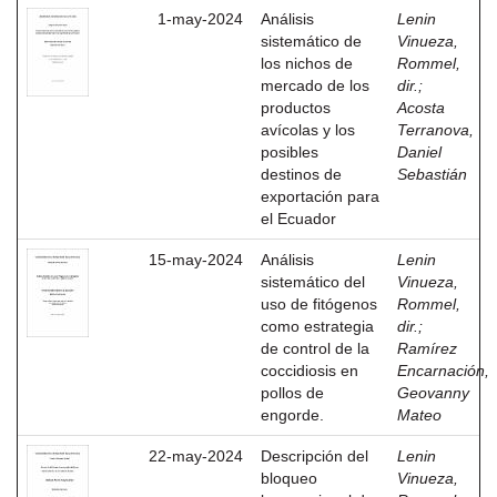
1-may-2024
Análisis
Lenin
sistemático de
Vinueza,
los nichos de
Rommel,
mercado de los
dir.
;
productos
Acosta
avícolas y los
Terranova,
posibles
Daniel
destinos de
Sebastián
exportación para
el Ecuador
15-may-2024
Análisis
Lenin
sistemático del
Vinueza,
uso de fitógenos
Rommel,
como estrategia
dir.
;
de control de la
Ramírez
coccidiosis en
Encarnación,
pollos de
Geovanny
engorde.
Mateo
22-may-2024
Descripción del
Lenin
bloqueo
Vinueza,