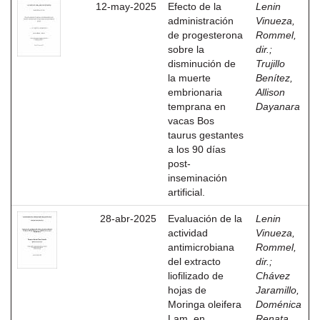
12-may-2025
Efecto de la
Lenin
administración
Vinueza,
de progesterona
Rommel,
sobre la
dir.
;
disminución de
Trujillo
la muerte
Benítez,
embrionaria
Allison
temprana en
Dayanara
vacas Bos
taurus gestantes
a los 90 días
post-
inseminación
artificial.
28-abr-2025
Evaluación de la
Lenin
actividad
Vinueza,
antimicrobiana
Rommel,
del extracto
dir.
;
liofilizado de
Chávez
hojas de
Jaramillo,
Moringa oleifera
Doménica
Lam. en
Renata