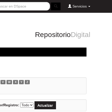
Servicios
Repositorio
Digital
V
W
X
Y
Z
r/Registro: