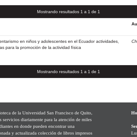
Mostrando resultados 1 a 1 de 1
Au
entarismo en niños y adolescentes en el Ecuador actividades,
Ch
s para la promoción de la actividad física
Mostrando resultados 1 a 1 de 1
ioteca de la Universidad San Francisco de Quito,
Ho
s servicios diariamente para la atención de miles
udiantes en donde pueden encontrar una
Se
onada y actualizada colección de libros impresos
Lu