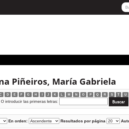
na Piñeiros, María Gabriela
C
D
E
F
G
H
I
J
K
L
M
N
O
P
Q
R
S
T
U
O introducir las primeras letras:
En orden:
Resultados por página
Auto