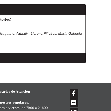
tor(es)
isaguano, Aida,dir.
;
Llerena Piñeiros, María Gabriela
rarios de Atención
mestres regulares:
nes a viernes: de 7h00 a 21h00