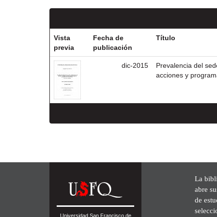
Vista
Fecha de
Título
previa
publicación
dic-2015
Prevalencia del sed
acciones y programa
La bibl
abre su
de est
selecci
Universidad San Francisco de