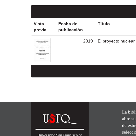
Vista
Fecha de
Título
previa
publicación
2019
El proyecto nuclear i
La bibl
abre su
de est
selecci
Universidad San Francisco de