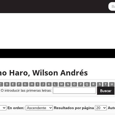
no Haro, Wilson Andrés
C
D
E
F
G
H
I
J
K
L
M
N
O
P
Q
R
S
T
U
O introducir las primeras letras:
En orden:
Resultados por página
Auto