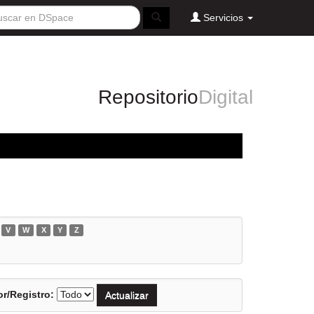
Servicios
Repositorio
Digital
V
W
X
Y
Z
r/Registro: