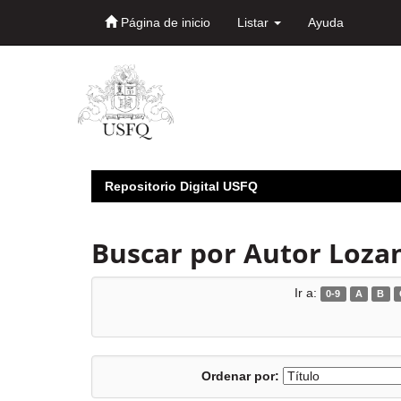
Página de inicio
Listar
Ayuda
Skip
navigation
Repositorio Digital USFQ
Buscar por Autor Loza
Ir a:
0-9
A
B
Ordenar por: