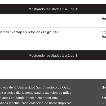
Mostrando resultados 1 a 1 de 1
Au
sraelí : ventajas y retos en el siglo XXI
Es
Ha
Mostrando resultados 1 a 1 de 1
ioteca de la Universidad San Francisco de Quito,
Ho
s servicios diariamente para la atención de miles
udiantes en donde pueden encontrar una
Se
onada y actualizada colección de libros impresos
Lu