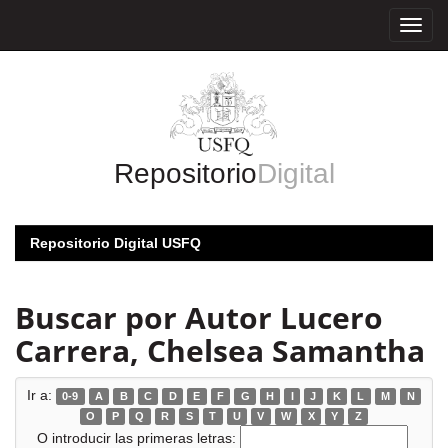
Skip
navigation
Repositorio
Digital
Repositorio Digital USFQ
Buscar por Autor Lucero
Carrera, Chelsea Samantha
Ir a:
0-9
A
B
C
D
E
F
G
H
I
J
K
L
M
N
O
P
Q
R
S
T
U
V
W
X
Y
Z
O introducir las primeras letras: