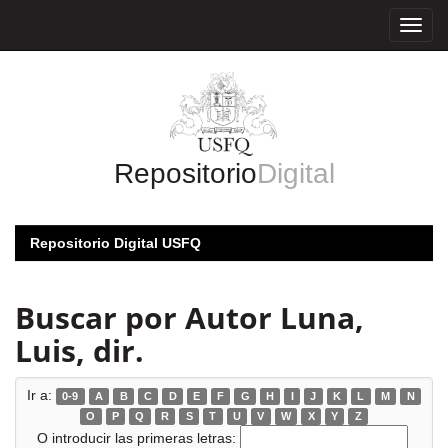
Skip
navigation
Repositorio
Digital
Repositorio Digital USFQ
Buscar por Autor Luna,
Luis, dir.
Ir a:
0-9
A
B
C
D
E
F
G
H
I
J
K
L
M
N
O
P
Q
R
S
T
U
V
W
X
Y
Z
O introducir las primeras letras: