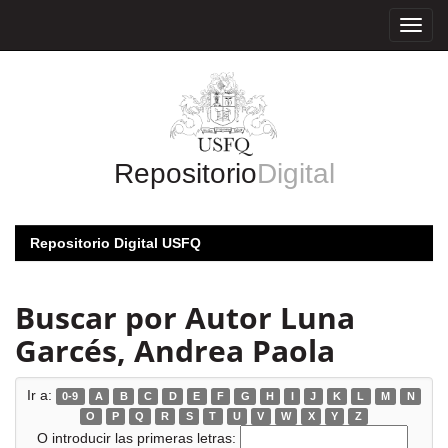
Skip
navigation
Repositorio
Digital
Repositorio Digital USFQ
Buscar por Autor Luna
Garcés, Andrea Paola
Ir a:
0-9
A
B
C
D
E
F
G
H
I
J
K
L
M
N
O
P
Q
R
S
T
U
V
W
X
Y
Z
O introducir las primeras letras: