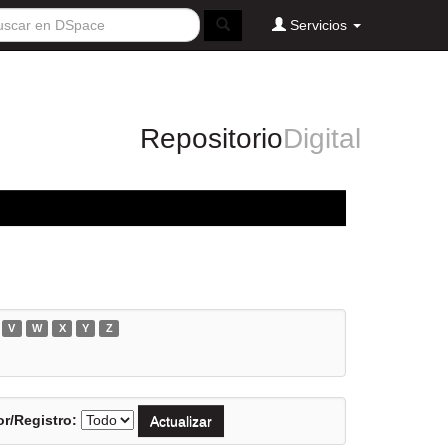
Servicios
Repositorio
Digital
V
W
X
Y
Z
r/Registro: