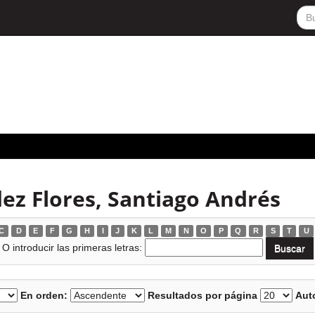
ez Flores, Santiago Andrés
C
D
E
F
G
H
I
J
K
L
M
N
O
P
Q
R
S
T
U
O introducir las primeras letras:
En orden:
Resultados por página
Auto