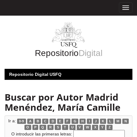
Skip
navigation
Repositorio
Digital
Repositorio Digital USFQ
Buscar por Autor Madrid
Menéndez, María Camille
Ir a:
0-9
A
B
C
D
E
F
G
H
I
J
K
L
M
N
O
P
Q
R
S
T
U
V
W
X
Y
Z
O introducir las primeras letras: