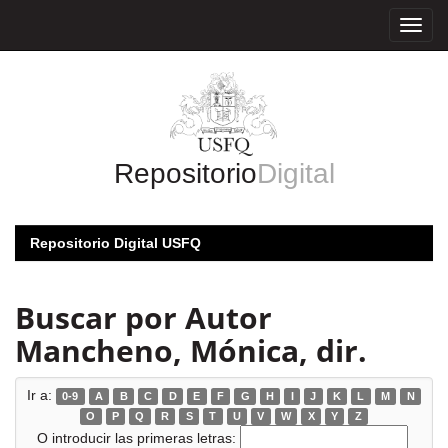
Skip
navigation
Repositorio
Digital
Repositorio Digital USFQ
Buscar por Autor
Mancheno, Mónica, dir.
Ir a:
0-9
A
B
C
D
E
F
G
H
I
J
K
L
M
N
O
P
Q
R
S
T
U
V
W
X
Y
Z
O introducir las primeras letras: