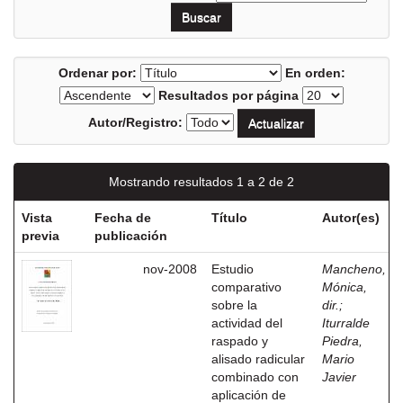
Ordenar por:
En orden:
Resultados por página
Autor/Registro:
Mostrando resultados 1 a 2 de 2
Vista
Fecha de
Título
Autor(es)
previa
publicación
nov-2008
Estudio
Mancheno,
comparativo
Mónica,
sobre la
dir.
;
actividad del
Iturralde
raspado y
Piedra,
alisado radicular
Mario
combinado con
Javier
aplicación de