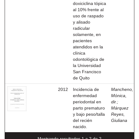
doxiciclina tópica
al 10% frente al
uso de raspado
y alisado
radicular
solamente, en
pacientes
atendidos en la
clínica
odontológica de
la Universidad
San Francisco
de Quito
2012
Incidencia de
Mancheno,
enfermedad
Mónica,
periodontal en
dir.
;
parto prematuro
Márquez
y bajo peso/talla
Reyes,
del recién
Giuliana
nacido.
Mostrando resultados 1 a 2 de 2