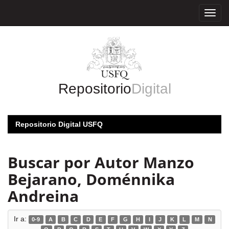
Skip
navigation
Repositorio
Digital
Repositorio Digital USFQ
Buscar por Autor Manzo
Bejarano, Doménnika
Andreina
Ir a:
0-9
A
B
C
D
E
F
G
H
I
J
K
L
M
N