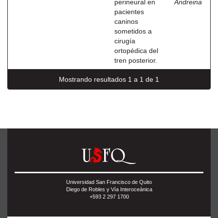
perineural en
Andreina
pacientes
caninos
sometidos a
cirugía
ortopédica del
tren posterior.
Mostrando resultados 1 a 1 de 1
Universidad San Francisco de Quito
Diego de Robles y Vía Interoceánica
+593 2 297 1700