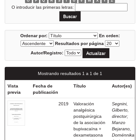
O
P
Q
R
S
T
U
V
W
X
Y
Z
O introducir las primeras letras:
Ordenar por:
En orden:
Resultados por página
Autor/Registro:
Mostrando resultados 1 a 1 de 1
Vista
Fecha de
Título
Autor(es)
previa
publicación
2019
Valoración
Segnini,
analgésica
Gilberto,
postquirúrgica
director
;
de la asociación
Manzo
bupivacaína +
Bejarano,
dexametasona
Doménnika