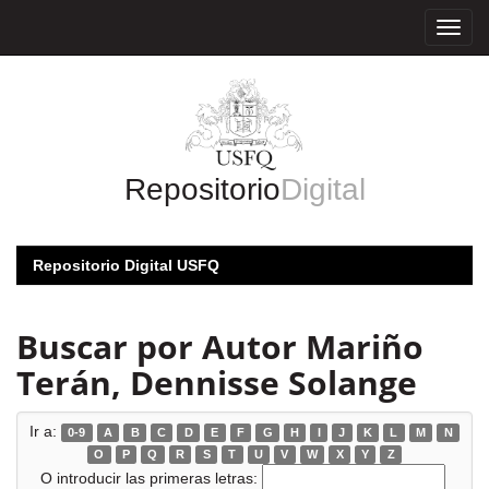
Skip
navigation
Repositorio
Digital
Repositorio Digital USFQ
Buscar por Autor Mariño
Terán, Dennisse Solange
Ir a:
0-9
A
B
C
D
E
F
G
H
I
J
K
L
M
N
O
P
Q
R
S
T
U
V
W
X
Y
Z
O introducir las primeras letras: