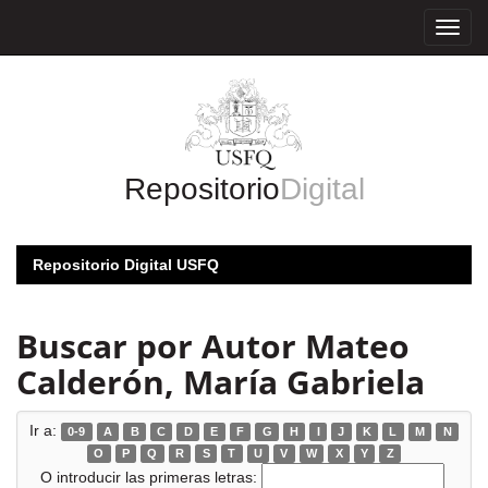
Skip
navigation
Repositorio
Digital
Repositorio Digital USFQ
Buscar por Autor Mateo
Calderón, María Gabriela
Ir a:
0-9
A
B
C
D
E
F
G
H
I
J
K
L
M
N
O
P
Q
R
S
T
U
V
W
X
Y
Z
O introducir las primeras letras: