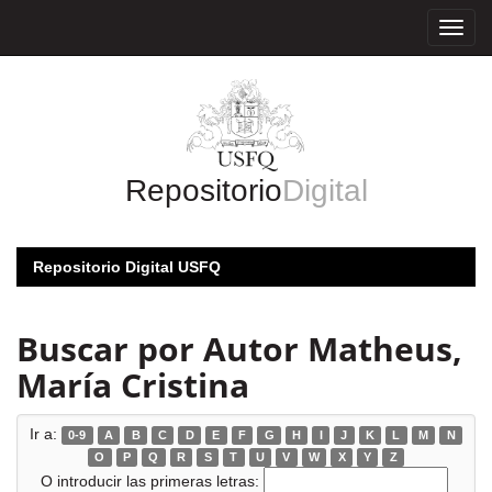
Skip
navigation
Repositorio
Digital
Repositorio Digital USFQ
Buscar por Autor Matheus,
María Cristina
Ir a:
0-9
A
B
C
D
E
F
G
H
I
J
K
L
M
N
O
P
Q
R
S
T
U
V
W
X
Y
Z
O introducir las primeras letras: