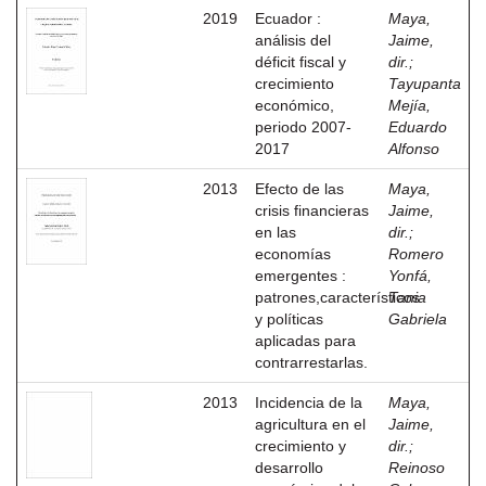
2019
Ecuador :
Maya,
análisis del
Jaime,
déficit fiscal y
dir.
;
crecimiento
Tayupanta
económico,
Mejía,
periodo 2007-
Eduardo
2017
Alfonso
2013
Efecto de las
Maya,
crisis financieras
Jaime,
en las
dir.
;
economías
Romero
emergentes :
Yonfá,
patrones,característicos
Tania
y políticas
Gabriela
aplicadas para
contrarrestarlas.
2013
Incidencia de la
Maya,
agricultura en el
Jaime,
crecimiento y
dir.
;
desarrollo
Reinoso