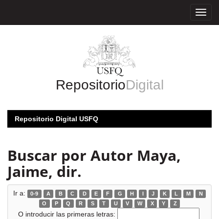
Skip
navigation
Repositorio
Digital
Repositorio Digital USFQ
Buscar por Autor Maya,
Jaime, dir.
Ir a:
0-9
A
B
C
D
E
F
G
H
I
J
K
L
M
N
O
P
Q
R
S
T
U
V
W
X
Y
Z
O introducir las primeras letras: