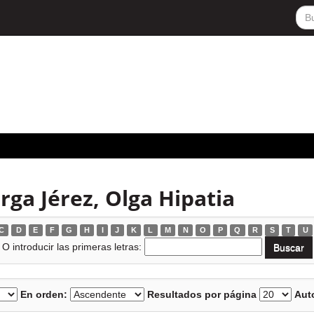
ga Jérez, Olga Hipatia
C
D
E
F
G
H
I
J
K
L
M
N
O
P
Q
R
S
T
U
O introducir las primeras letras:
En orden:
Resultados por página
Auto