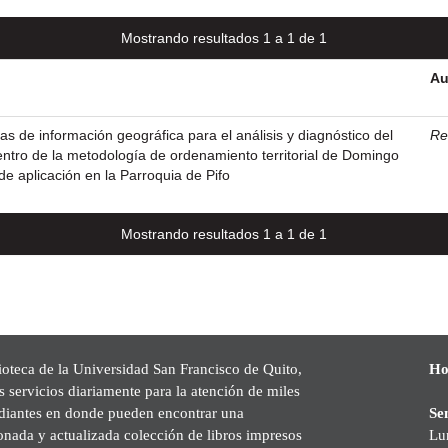
Mostrando resultados 1 a 1 de 1
Au
as de información geográfica para el análisis y diagnóstico del
Res
 dentro de la metodología de ordenamiento territorial de Domingo
 aplicación en la Parroquia de Pifo
Mostrando resultados 1 a 1 de 1
ioteca de la Universidad San Francisco de Quito,
Ho
s servicios diariamente para la atención de miles
udiantes en donde pueden encontrar una
Se
onada y actualizada colección de libros impresos
Lu