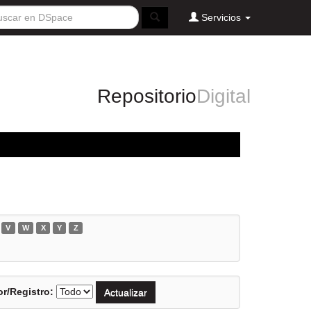
Servicios
Repositorio
Digital
V
W
X
Y
Z
r/Registro: