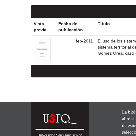
Vista
Fecha de
Título
previa
publicación
feb-2011
El uso de los sistem
sistema territorial
Gómez Orea: caso de
La bibl
abre su
de est
selecci
Universidad San Francisco de