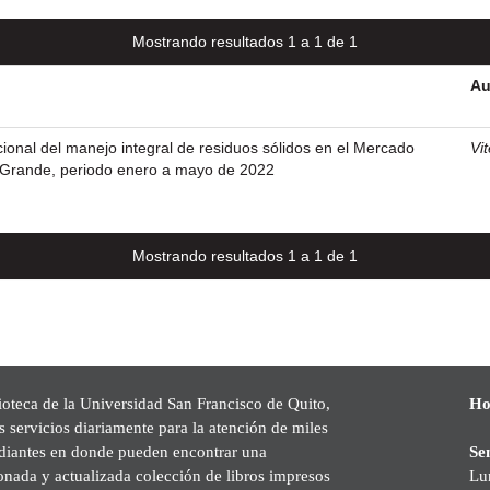
Mostrando resultados 1 a 1 de 1
Au
onal del manejo integral de residuos sólidos en el Mercado
Vit
 Grande, periodo enero a mayo de 2022
Mostrando resultados 1 a 1 de 1
ioteca de la Universidad San Francisco de Quito,
Ho
s servicios diariamente para la atención de miles
udiantes en donde pueden encontrar una
Se
onada y actualizada colección de libros impresos
Lu