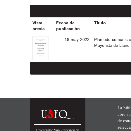
Vista
Fecha de
Título
previa
publicación
18-may-2022
Plan edu-comunicaci
Mayorista de Llano
La bibl
abre su
de est
selecci
Universidad San Francisco de