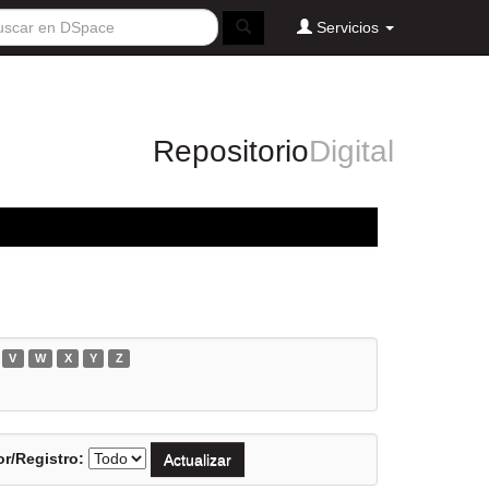
Servicios
Repositorio
Digital
V
W
X
Y
Z
r/Registro: