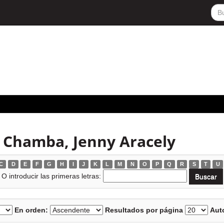
 Chamba, Jenny Aracely
C
D
E
F
G
H
I
J
K
L
M
N
O
P
Q
R
S
T
U
O introducir las primeras letras:
En orden:
Resultados por página
Auto