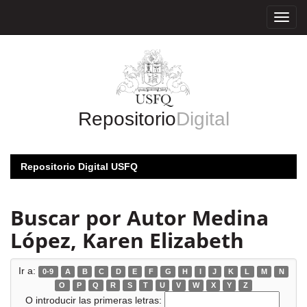
Skip
navigation
Repositorio
Digital
Repositorio Digital USFQ
Buscar por Autor Medina
López, Karen Elizabeth
Ir a:
0-9
A
B
C
D
E
F
G
H
I
J
K
L
M
N
O
P
Q
R
S
T
U
V
W
X
Y
Z
O introducir las primeras letras: