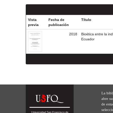
Vista
Fecha de
Título
previa
publicación
2018
Bioética entre la i
Ecuador
La bibl
abre su
de est
selecci
Universidad San Francisco de