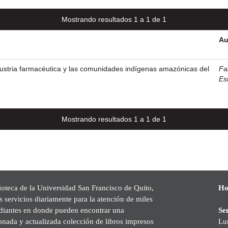
Mostrando resultados 1 a 1 de 1
Au
ndustria farmacéutica y las comunidades indígenas amazónicas del
Fa
Es
Mostrando resultados 1 a 1 de 1
ioteca de la Universidad San Francisco de Quito,
Ho
s servicios diariamente para la atención de miles
udiantes en donde pueden encontrar una
Se
onada y actualizada colección de libros impresos
Lu