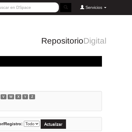
Servicios
Repositorio
Digital
V
W
X
Y
Z
r/Registro: