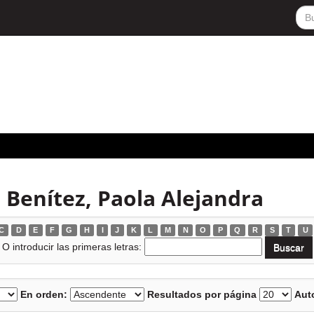
 Benítez, Paola Alejandra
C
D
E
F
G
H
I
J
K
L
M
N
O
P
Q
R
S
T
U
O introducir las primeras letras:
En orden:
Resultados por página
Auto