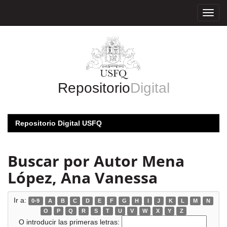
Skip
navigation
Repositorio
Digital
Repositorio Digital USFQ
Buscar por Autor Mena
López, Ana Vanessa
Ir a:
0-9
A
B
C
D
E
F
G
H
I
J
K
L
M
N
O
P
Q
R
S
T
U
V
W
X
Y
Z
O introducir las primeras letras: