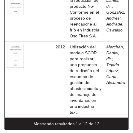
la reducción de
Daniel,
producto No-
dir.
;
Conforme en el
González,
proceso de
Andrés
;
reencauche al
Andrade,
frío en Industrial
Oswaldo
Oso Tires S.A.
2012
Utilización del
Merchán,
modelo SCOR
Daniel,
para realizar
dir.
;
una propuesta
Tejada
de rediseño del
López,
esquema de
Carla
gestión del
Alexandra
abastecimiento y
del manejo de
inventarios en
una industria
textil.
Mostrando resultados 1 a 12 de 12