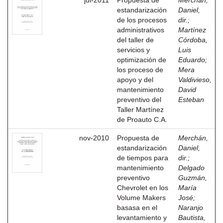
jul-2011
Propuesta de
Merchán,
estandarización
Daniel,
de los procesos
dir.
;
administrativos
Martínez
del taller de
Córdoba,
servicios y
Luis
optimización de
Eduardo
;
los proceso de
Mera
apoyo y del
Valdivieso,
mantenimiento
David
preventivo del
Esteban
Taller Martínez
de Proauto C.A.
nov-2010
Propuesta de
Merchán,
estandarización
Daniel,
de tiempos para
dir.
;
mantenimiento
Delgado
preventivo
Guzmán,
Chevrolet en los
María
Volume Makers
José
;
basasa en el
Naranjo
levantamiento y
Bautista,