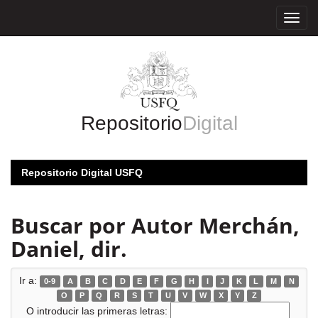
Skip
navigation
Repositorio
Digital
Repositorio Digital USFQ
Buscar por Autor Merchán,
Daniel, dir.
Ir a:
0-9
A
B
C
D
E
F
G
H
I
J
K
L
M
N
O
P
Q
R
S
T
U
V
W
X
Y
Z
O introducir las primeras letras: