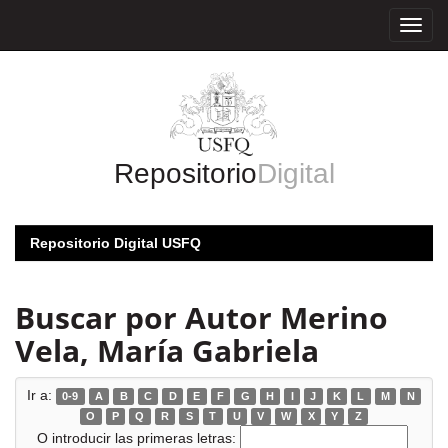
Skip
navigation
Repositorio
Digital
Repositorio Digital USFQ
Buscar por Autor Merino
Vela, María Gabriela
Ir a:
0-9
A
B
C
D
E
F
G
H
I
J
K
L
M
N
O
P
Q
R
S
T
U
V
W
X
Y
Z
O introducir las primeras letras: