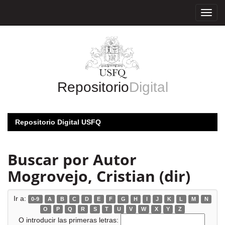
Skip
navigation
Repositorio
Digital
Repositorio Digital USFQ
Buscar por Autor
Mogrovejo, Cristian (dir)
Ir a:
0-9
A
B
C
D
E
F
G
H
I
J
K
L
M
N
O
P
Q
R
S
T
U
V
W
X
Y
Z
O introducir las primeras letras: