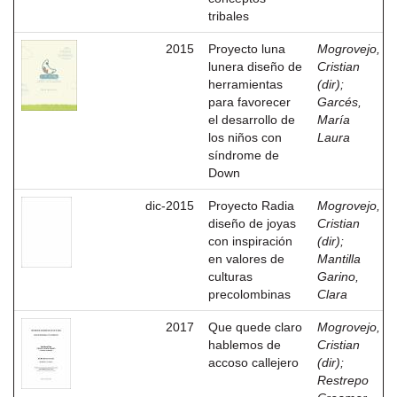
tribales
2015
Proyecto luna
Mogrovejo,
lunera diseño de
Cristian
herramientas
(dir)
;
para favorecer
Garcés,
el desarrollo de
María
los niños con
Laura
síndrome de
Down
dic-2015
Proyecto Radia
Mogrovejo,
diseño de joyas
Cristian
con inspiración
(dir)
;
en valores de
Mantilla
culturas
Garino,
precolombinas
Clara
2017
Que quede claro
Mogrovejo,
hablemos de
Cristian
accoso callejero
(dir)
;
Restrepo