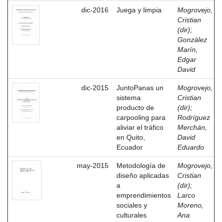
dic-2016
Juega y limpia
Mogrovejo,
Cristian
(dir)
;
González
Marín,
Edgar
David
dic-2015
JuntoPanas un
Mogrovejo,
sistema
Cristian
producto de
(dir)
;
carpooling para
Rodríguez
aliviar el tráfico
Merchán,
en Quito,
David
Ecuador
Eduardo
may-2015
Metodología de
Mogrovejo,
diseño aplicadas
Cristian
a
(dir)
;
emprendimientos
Larco
sociales y
Moreno,
culturales
Ana