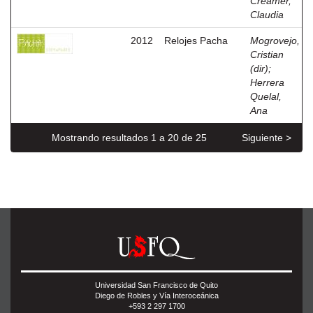
Creamer,
Claudia
2012
Relojes Pacha
Mogrovejo,
Cristian
(dir)
;
Herrera
Quelal,
Ana
Mostrando resultados 1 a 20 de 25
Siguiente >
Universidad San Francisco de Quito
Diego de Robles y Vía Interoceánica
+593 2 297 1700