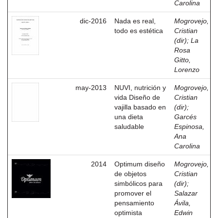
Carolina
dic-2016
Nada es real,
Mogrovejo,
todo es estética
Cristian
(dir)
;
La
Rosa
Gitto,
Lorenzo
may-2013
NUVI, nutrición y
Mogrovejo,
vida Diseño de
Cristian
vajilla basado en
(dir)
;
una dieta
Garcés
saludable
Espinosa,
Ana
Carolina
2014
Optimum diseño
Mogrovejo,
de objetos
Cristian
simbólicos para
(dir)
;
promover el
Salazar
pensamiento
Ávila,
optimista
Edwin