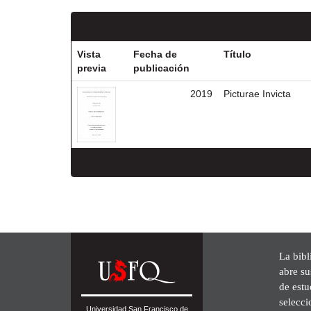
Vista
Fecha de
Título
previa
publicación
2019
Picturae Invicta
La bibl
abre su
de est
selecci
Universidad San Francisco de