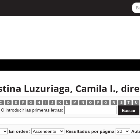
ina Luzuriaga, Camila I., dir
C
D
E
F
G
H
I
J
K
L
M
N
O
P
Q
R
S
T
U
O introducir las primeras letras:
En orden:
Resultados por página
Auto