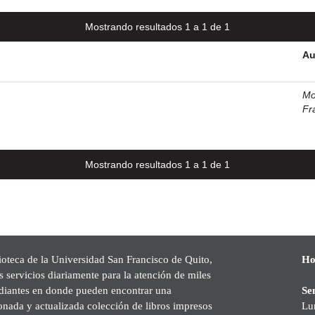
Mostrando resultados 1 a 1 de 1
Au
Mo
Fr
Mostrando resultados 1 a 1 de 1
ioteca de la Universidad San Francisco de Quito,
Ho
s servicios diariamente para la atención de miles
udiantes en donde pueden encontrar una
Se
onada y actualizada colección de libros impresos
Lu