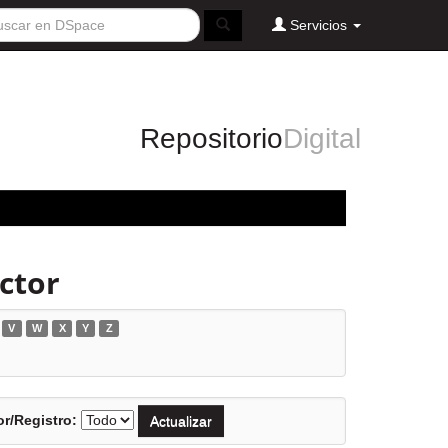
Servicios
Repositorio
Digital
ector
V
W
X
Y
Z
r/Registro: