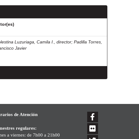
tor(es)
lestina Luzuriaga, Camila I., director
;
Padilla Torres,
ancisco Javier
rarios de Atención
mestres regulares:
nes a viernes: de 7h00 a 21h00