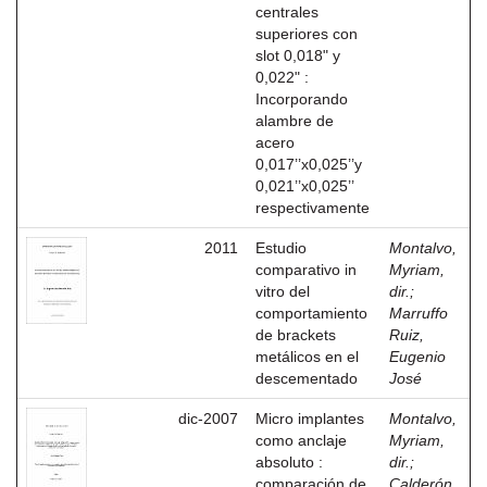
centrales
superiores con
slot 0,018" y
0,022" :
Incorporando
alambre de
acero
0,017’’x0,025’’y
0,021’’x0,025’’
respectivamente
2011
Estudio
Montalvo,
comparativo in
Myriam,
vitro del
dir.
;
comportamiento
Marruffo
de brackets
Ruiz,
metálicos en el
Eugenio
descementado
José
dic-2007
Micro implantes
Montalvo,
como anclaje
Myriam,
absoluto :
dir.
;
comparación de
Calderón