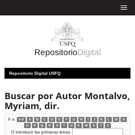
Skip
navigation
Repositorio
Digital
Repositorio Digital USFQ
Buscar por Autor Montalvo,
Myriam, dir.
Ir a:
0-9
A
B
C
D
E
F
G
H
I
J
K
L
M
N
O
P
Q
R
S
T
U
V
W
X
Y
Z
O introducir las primeras letras: