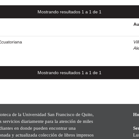
Mostrando resultados 1 a 1 de 1
Au
Ecuatoriana
Vil
Al
Mostrando resultados 1 a 1 de 1
ioteca de la Universidad San Francisco de Quito,
Ho
s servicios diariamente para la atención de miles
udiantes en donde pueden encontrar una
Se
onada y actualizada colección de libros impresos
Lu