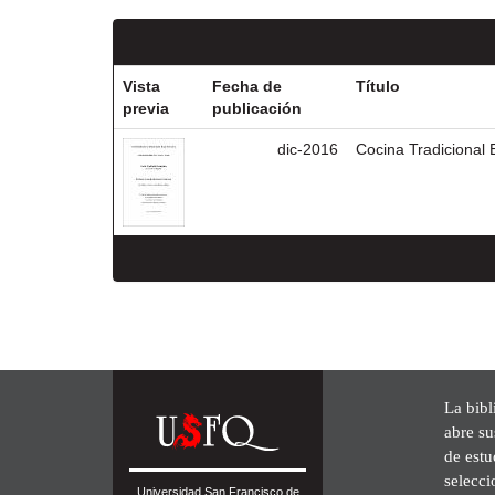
Vista
Fecha de
Título
previa
publicación
dic-2016
Cocina Tradicional 
La bibl
abre su
de est
selecci
Universidad San Francisco de