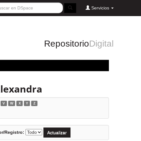
Servicios
Repositorio
Digital
Alexandra
V
W
X
Y
Z
r/Registro: