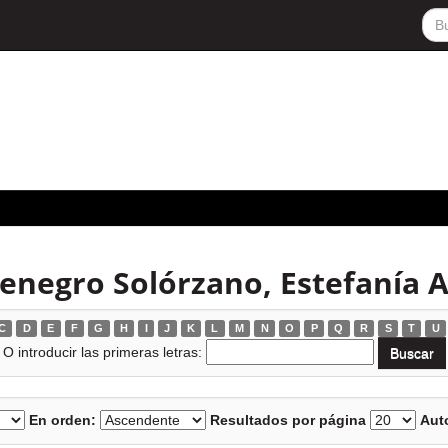
enegro Solórzano, Estefanía 
C
D
E
F
G
H
I
J
K
L
M
N
O
P
Q
R
S
T
U
O introducir las primeras letras:
En orden:
Resultados por página
Auto