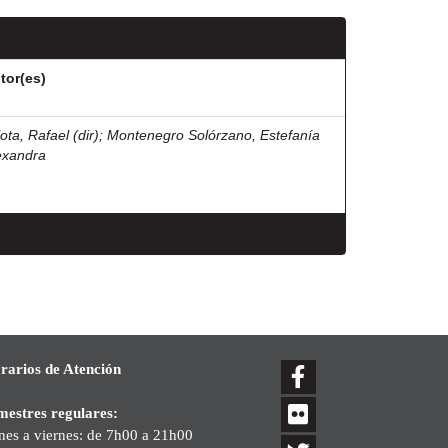
tor(es)
lota, Rafael (dir)
;
Montenegro Solórzano, Estefanía
exandra
rarios de Atención
mestres regulares:
nes a viernes: de 7h00 a 21h00