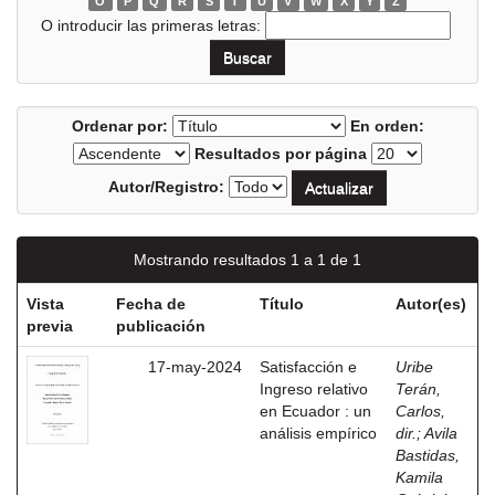
O
P
Q
R
S
T
U
V
W
X
Y
Z
O introducir las primeras letras:
Ordenar por:
En orden:
Resultados por página
Autor/Registro:
Mostrando resultados 1 a 1 de 1
Vista
Fecha de
Título
Autor(es)
previa
publicación
17-may-2024
Satisfacción e
Uribe
Ingreso relativo
Terán,
en Ecuador : un
Carlos,
análisis empírico
dir.
;
Avila
Bastidas,
Kamila