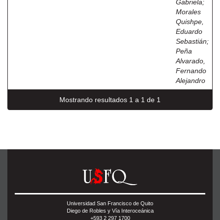
Gabriela
;
Morales
Quishpe,
Eduardo
Sebastián
;
Peña
Alvarado,
Fernando
Alejandro
Mostrando resultados 1 a 1 de 1
Universidad San Francisco de Quito
Diego de Robles y Vía Interoceánica
+593 2 297 1700