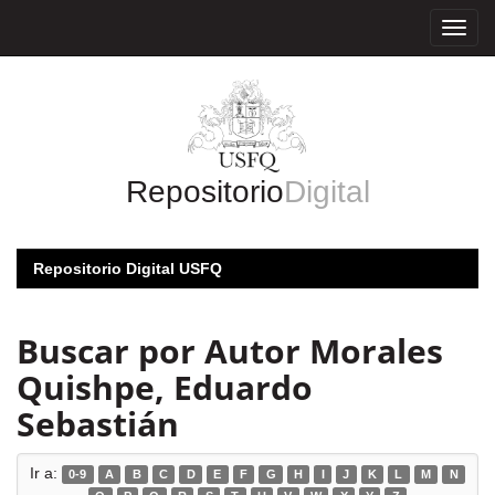
Skip
navigation
Repositorio
Digital
Repositorio Digital USFQ
Buscar por Autor Morales
Quishpe, Eduardo
Sebastián
Ir a:
0-9
A
B
C
D
E
F
G
H
I
J
K
L
M
N