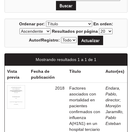
Ordenar por:
En orden:
Resultados por página
Autor/Registro:
Mostrando resultados 1 a 1 de 1
Vista
Fecha de
Título
Autor(es)
previa
publicación
2018
Factores
Endara,
asociados con
Pablo,
mortalidad en
director
;
pacientes
Morejón
confirmados con
Jaramillo,
influenza
Pablo
A(H1N1) en un
Esteban
hospital terciario