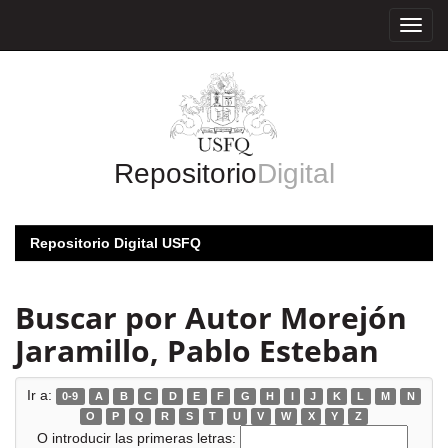
Skip
navigation
Repositorio
Digital
Repositorio Digital USFQ
Buscar por Autor Morejón
Jaramillo, Pablo Esteban
Ir a:
0-9
A
B
C
D
E
F
G
H
I
J
K
L
M
N
O
P
Q
R
S
T
U
V
W
X
Y
Z
O introducir las primeras letras: