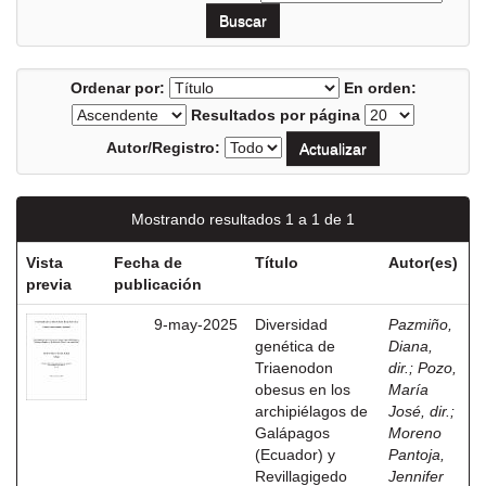
Ordenar por:
En orden:
Resultados por página
Autor/Registro:
Mostrando resultados 1 a 1 de 1
Vista
Fecha de
Título
Autor(es)
previa
publicación
9-may-2025
Diversidad
Pazmiño,
genética de
Diana,
Triaenodon
dir.
;
Pozo,
obesus en los
María
archipiélagos de
José, dir.
;
Galápagos
Moreno
(Ecuador) y
Pantoja,
Revillagigedo
Jennifer