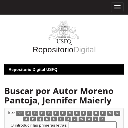
Skip
navigation
Repositorio
Digital
Repositorio Digital USFQ
Buscar por Autor Moreno
Pantoja, Jennifer Maierly
Ir a:
0-9
A
B
C
D
E
F
G
H
I
J
K
L
M
N
O
P
Q
R
S
T
U
V
W
X
Y
Z
O introducir las primeras letras: