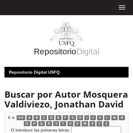
Skip
navigation
Repositorio
Digital
Repositorio Digital USFQ
Buscar por Autor Mosquera
Valdiviezo, Jonathan David
Ir a:
0-9
A
B
C
D
E
F
G
H
I
J
K
L
M
N
O
P
Q
R
S
T
U
V
W
X
Y
Z
O introducir las primeras letras: