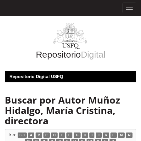
Skip
navigation
Repositorio
Digital
Repositorio Digital USFQ
Buscar por Autor Muñoz
Hidalgo, María Cristina,
directora
Ir a:
0-9
A
B
C
D
E
F
G
H
I
J
K
L
M
N