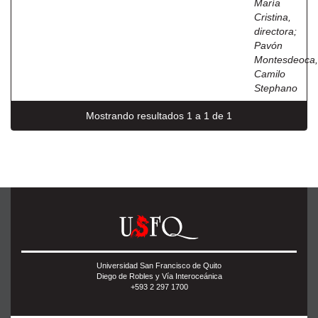
María
Cristina,
directora
;
Pavón
Montesdeoca,
Camilo
Stephano
Mostrando resultados 1 a 1 de 1
Universidad San Francisco de Quito
Diego de Robles y Vía Interoceánica
+593 2 297 1700