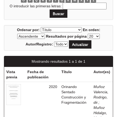
O
P
Q
R
S
T
U
V
W
X
Y
Z
O introducir las primeras letras:
Ordenar por:
En orden:
Resultados por página
Autor/Registro:
Mostrando resultados 1 a 1 de 1
Vista
Fecha de
Título
Autor(es)
previa
publicación
2020
Orinando
Muñoz
Sentado
Valencia,
Construcción y
Rodrigo,
Fragmentación
dir.
;
Muñoz
Hidalgo,