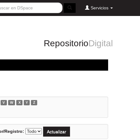
Servicios
Repositorio
Digital
V
W
X
Y
Z
r/Registro: