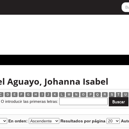
l Aguayo, Johanna Isabel
C
D
E
F
G
H
I
J
K
L
M
N
O
P
Q
R
S
T
U
O introducir las primeras letras:
En orden:
Resultados por página
Auto