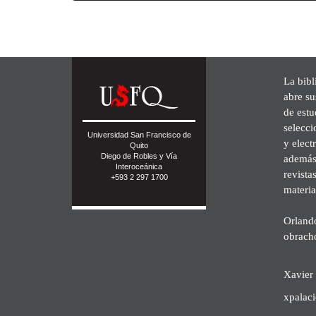
La bibl
abre su
de est
selecci
Universidad San Francisco de
y elect
Quito
Diego de Robles y Vía
además 
Interoceánica
revista
+593 2 297 1700
materia
Orland
obrach
Xavier 
xpalac