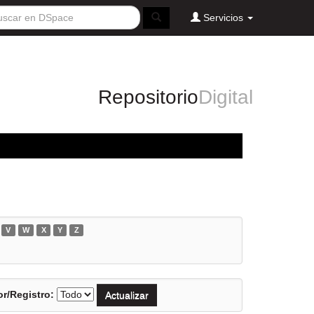
Servicios
Repositorio
Digital
V
W
X
Y
Z
r/Registro: