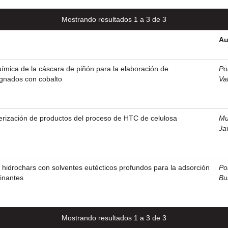
Mostrando resultados 1 a 3 de 3
Au
mica de la cáscara de piñón para la elaboración de
Po
egnados con cobalto
Va
erización de productos del proceso de HTC de celulosa
Mu
Ja
 hidrochars con solventes eutécticos profundos para la adsorción
Po
inantes
Bu
Mostrando resultados 1 a 3 de 3