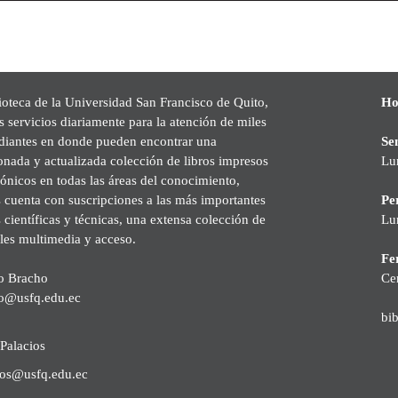
ioteca de la Universidad San Francisco de Quito,
Ho
s servicios diariamente para la atención de miles
udiantes en donde pueden encontrar una
Se
onada y actualizada colección de libros impresos
Lu
rónicos en todas las áreas del conocimiento,
cuenta con suscripciones a las más importantes
Pe
s científicas y técnicas, una extensa colección de
Lu
les multimedia y acceso.
Fer
o Bracho
Ce
o@usfq.edu.ec
bi
Palacios
ios@usfq.edu.ec