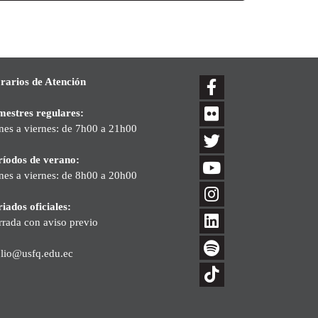
rarios de Atención
mestres regulares:
nes a viernes: de 7h00 a 21h00
ríodos de verano:
nes a viernes: de 8h00 a 20h00
iados oficiales:
rrada con aviso previo
blio@usfq.edu.ec