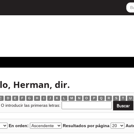
lo, Herman, dir.
C
D
E
F
G
H
I
J
K
L
M
N
O
P
Q
R
S
T
U
O introducir las primeras letras:
En orden:
Resultados por página
Auto