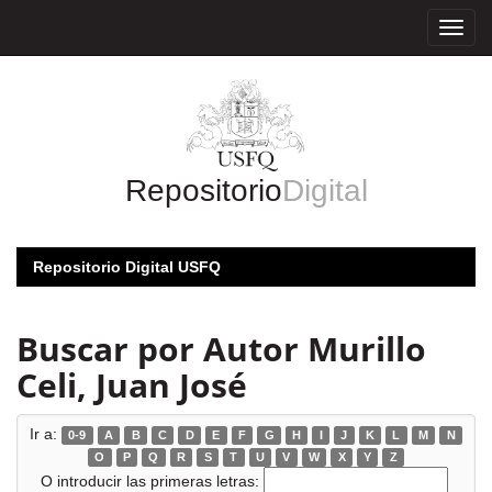
Skip
navigation
Repositorio
Digital
Repositorio Digital USFQ
Buscar por Autor Murillo
Celi, Juan José
Ir a:
0-9
A
B
C
D
E
F
G
H
I
J
K
L
M
N
O
P
Q
R
S
T
U
V
W
X
Y
Z
O introducir las primeras letras: