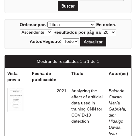
Ordenar por:
En orden:
Resultados por página
Autor/Registro:
Mostrando resultados 1 a 1 de 1
Vista
Fecha de
Título
Autor(es)
previa
publicación
2021
Analyzing the
Baldeón
effect of artificial
Calisto,
data used in
María
training CNN for
Gabriela,
COVID-19
dir.
;
detection
Hidalgo
Davila,
Ivan