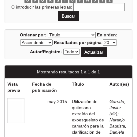
O
P
Q
R
S
T
U
V
W
X
Y
Z
O introducir las primeras letras:
Ordenar por:
En orden:
Resultados por página
Autor/Registro:
Mostrando resultados 1 a 1 de 1
Vista
Fecha de
Título
Autor(es)
previa
publicación
may-2015
Utilización de
Garrido,
quitosano
Javier
extraído del
(dir)
;
exoesqueleto de
Naranjo
camarón para la
Bautista,
clarificación de
Daniela