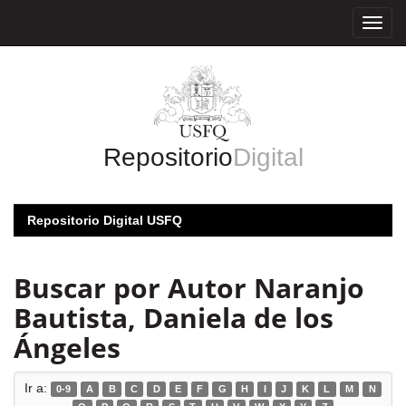
Skip
navigation
Repositorio
Digital
Repositorio Digital USFQ
Buscar por Autor Naranjo
Bautista, Daniela de los
Ángeles
Ir a:
0-9
A
B
C
D
E
F
G
H
I
J
K
L
M
N