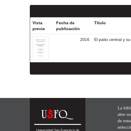
Vista
Fecha de
Título
previa
publicación
2016
El patio central y 
La bibl
abre su
de est
selecci
Universidad San Francisco de