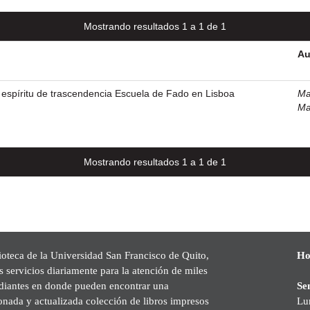
Mostrando resultados 1 a 1 de 1
Au
su espíritu de trascendencia Escuela de Fado en Lisboa
Ma
Ma
Mostrando resultados 1 a 1 de 1
ioteca de la Universidad San Francisco de Quito,
Ho
s servicios diariamente para la atención de miles
udiantes en donde pueden encontrar una
Se
onada y actualizada colección de libros impresos
Lu