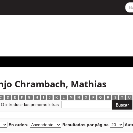
njo Chrambach, Mathias
C
D
E
F
G
H
I
J
K
L
M
N
O
P
Q
R
S
T
U
O introducir las primeras letras:
En orden:
Resultados por página
Auto