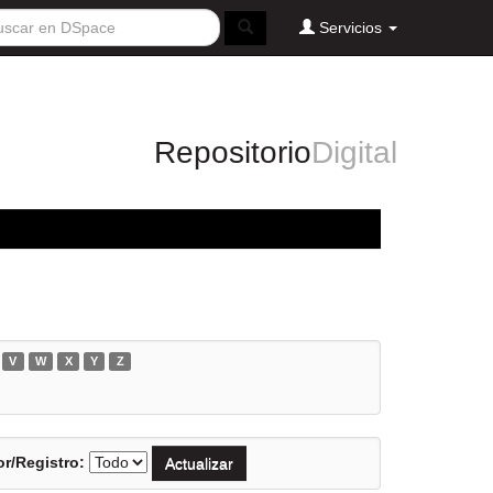
Servicios
Repositorio
Digital
V
W
X
Y
Z
r/Registro: