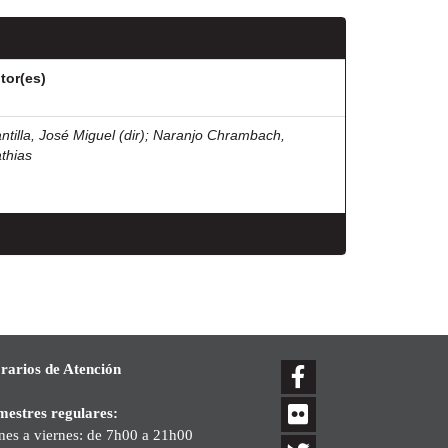
tor(es)
ntilla, José Miguel (dir)
;
Naranjo Chrambach,
thias
rarios de Atención
mestres regulares:
nes a viernes: de 7h00 a 21h00