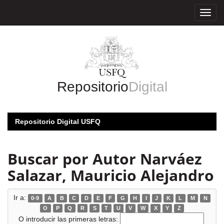
Skip
navigation
Repositorio
Digital
Repositorio Digital USFQ
Buscar por Autor Narváez
Salazar, Mauricio Alejandro
Ir a:
0-9
A
B
C
D
E
F
G
H
I
J
K
L
M
N
O
P
Q
R
S
T
U
V
W
X
Y
Z
O introducir las primeras letras: