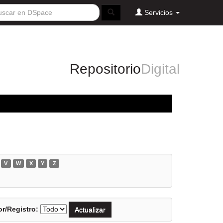
Servicios
Repositorio
Digital
V
W
X
Y
Z
r/Registro: