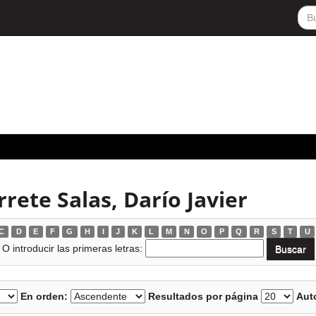
rete Salas, Darío Javier
C
D
E
F
G
H
I
J
K
L
M
N
O
P
Q
R
S
T
U
O introducir las primeras letras:
En orden:
Resultados por página
Auto