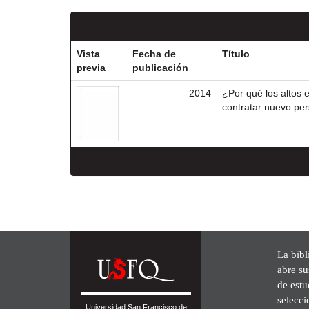
Vista
Fecha de
Título
previa
publicación
2014
¿Por qué los altos 
contratar nuevo pe
La bibl
abre su
de est
selecci
Universidad San Francisco de