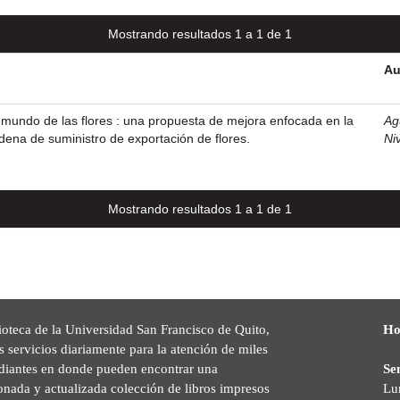
Mostrando resultados 1 a 1 de 1
Au
 mundo de las flores : una propuesta de mejora enfocada en la
Agu
adena de suministro de exportación de flores.
Ni
Mostrando resultados 1 a 1 de 1
ioteca de la Universidad San Francisco de Quito,
Ho
s servicios diariamente para la atención de miles
udiantes en donde pueden encontrar una
Se
onada y actualizada colección de libros impresos
Lu