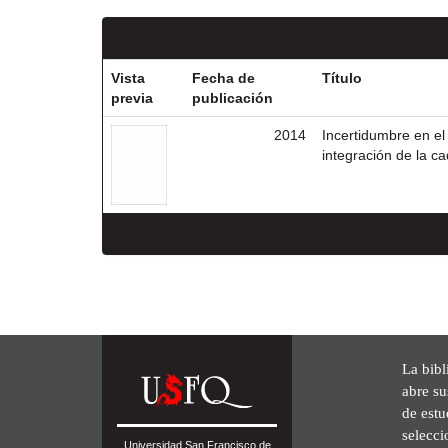
Vista
Fecha de
Título
previa
publicación
2014
Incertidumbre en el
integración de la c
La bibl
abre su
de est
selecci
Universidad San Francisco de