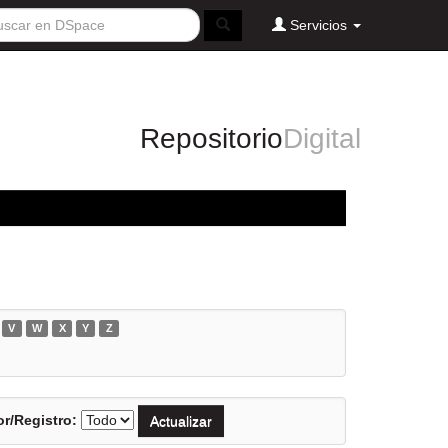
Servicios
Repositorio
Digital
V
W
X
Y
Z
r/Registro: