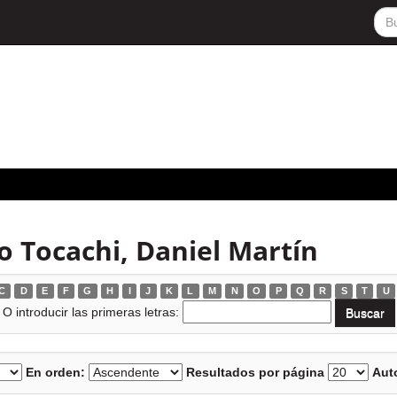
o Tocachi, Daniel Martín
C
D
E
F
G
H
I
J
K
L
M
N
O
P
Q
R
S
T
U
O introducir las primeras letras:
En orden:
Resultados por página
Auto