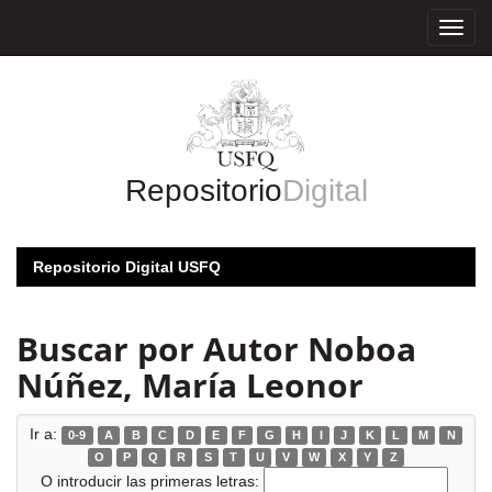
Skip
navigation
Repositorio
Digital
Repositorio Digital USFQ
Buscar por Autor Noboa
Núñez, María Leonor
Ir a:
0-9
A
B
C
D
E
F
G
H
I
J
K
L
M
N
O
P
Q
R
S
T
U
V
W
X
Y
Z
O introducir las primeras letras: