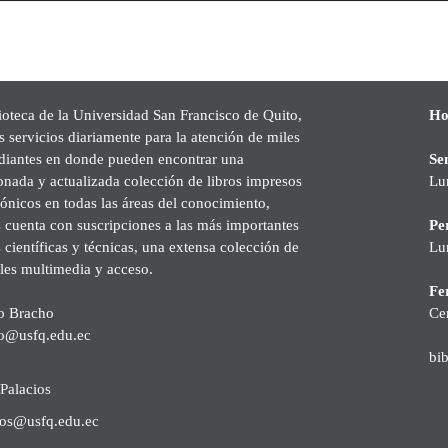
ioteca de la Universidad San Francisco de Quito,
Ho
s servicios diariamente para la atención de miles
udiantes en donde pueden encontrar una
Se
onada y actualizada colección de libros impresos
Lu
rónicos en todas las áreas del conocimiento,
cuenta con suscripciones a las más importantes
Pe
s científicas y técnicas, una extensa colección de
Lu
les multimedia y acceso.
Fer
o Bracho
Ce
o@usfq.edu.ec
bi
Palacios
ios@usfq.edu.ec