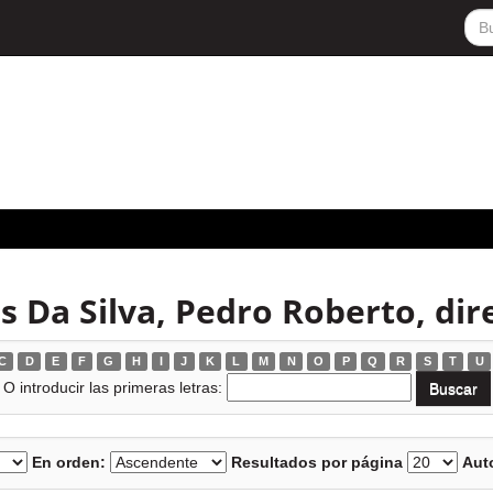
 Da Silva, Pedro Roberto, dir
C
D
E
F
G
H
I
J
K
L
M
N
O
P
Q
R
S
T
U
O introducir las primeras letras:
En orden:
Resultados por página
Auto