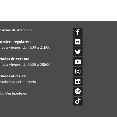
rarios de Atención
mestres regulares:
nes a viernes: de 7h00 a 21h00
ríodos de verano:
nes a viernes: de 8h00 a 20h00
iados oficiales:
rrada con aviso previo
blio@usfq.edu.ec