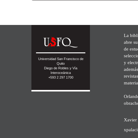
La bibl
abre su
de est
selecci
Universidad San Francisco de
y elect
Quito
Diego de Robles y Vía
además 
Interoceánica
revista
+593 2 297 1700
materia
Orland
obrach
Xavier 
xpalac