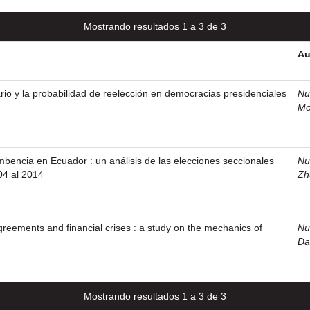
Mostrando resultados 1 a 3 de 3
Au
ario y la probabilidad de reelección en democracias presidenciales
Nu
Mo
bencia en Ecuador : un análisis de las elecciones seccionales
Nu
04 al 2014
Zh
agreements and financial crises : a study on the mechanics of
Nu
Da
Mostrando resultados 1 a 3 de 3