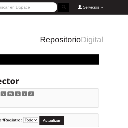
Servicios
Repositorio
Digital
ector
V
W
X
Y
Z
r/Registro: