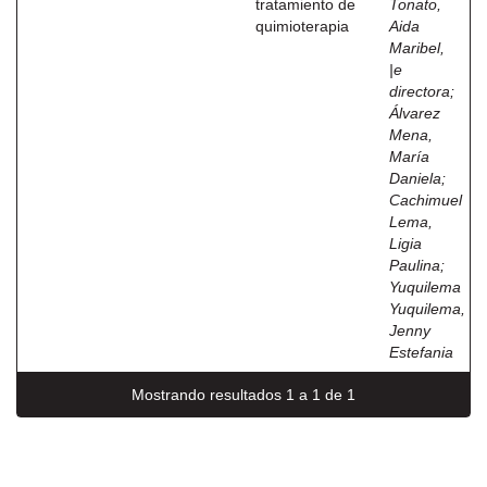
tratamiento de
Tonato,
quimioterapia
Aida
Maribel,
|e
directora
;
Álvarez
Mena,
María
Daniela
;
Cachimuel
Lema,
Ligia
Paulina
;
Yuquilema
Yuquilema,
Jenny
Estefania
Mostrando resultados 1 a 1 de 1