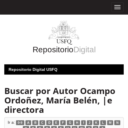
Skip
navigation
Repositorio
Digital
Repositorio Digital USFQ
Buscar por Autor Ocampo
Ordoñez, María Belén, |e
directora
Ir a:
0-9
A
B
C
D
E
F
G
H
I
J
K
L
M
N