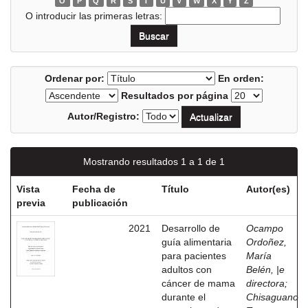
O
P
Q
R
S
T
U
V
W
X
Y
Z
O introducir las primeras letras:
Ordenar por:
En orden:
Resultados por página
Autor/Registro:
Mostrando resultados 1 a 1 de 1
Vista
Fecha de
Título
Autor(es)
previa
publicación
2021
Desarrollo de
Ocampo
guía alimentaria
Ordoñez,
para pacientes
María
adultos con
Belén, |e
cáncer de mama
directora
;
durante el
Chisaguano