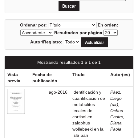
Ordenar por:
En orden:
Resultados por página
Autor/Registro:
Mostrando resultados 1 a 1 de 1
Vista
Fecha de
Título
Autor(es)
previa
publicación
ago-2016
Identificación y
Páez,
cuantificación de
Diego
metabolitos
(dir)
;
fecales de
Ochoa
cortisol en
Castro,
zalophus
Diana
wollebaeki en la
Paola
Isla San