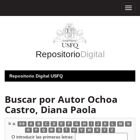
Skip
navigation
Repositorio
Digital
Repositorio Digital USFQ
Buscar por Autor Ochoa
Castro, Diana Paola
Ir a:
0-9
A
B
C
D
E
F
G
H
I
J
K
L
M
N
O
P
Q
R
S
T
U
V
W
X
Y
Z
O introducir las primeras letras: