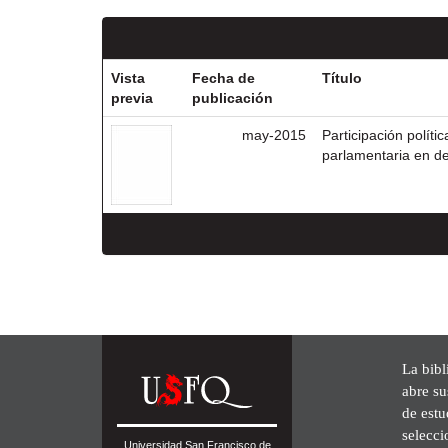
Vista
Fecha de
Título
previa
publicación
may-2015
Participación políti
parlamentaria en d
La bibl
abre su
de est
selecci
Universidad San Francisco de