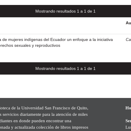
Mostrando resultados 1 a 1 de 1
Au
ca de mujeres indígenas del Ecuador un enfoque a la iniciativa
Ca
erechos sexuales y reproductivos
Mostrando resultados 1 a 1 de 1
ioteca de la Universidad San Francisco de Quito,
Ho
s servicios diariamente para la atención de miles
udiantes en donde pueden encontrar una
Se
onada y actualizada colección de libros impresos
Lu