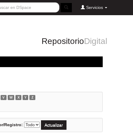
Servicios
Repositorio
Digital
V
W
X
Y
Z
r/Registro: