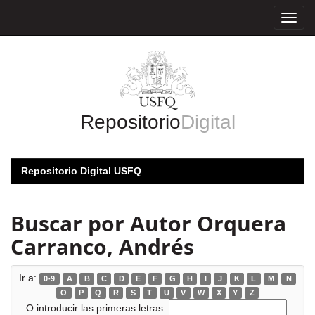
Skip
navigation
Repositorio
Digital
Repositorio Digital USFQ
Buscar por Autor Orquera
Carranco, Andrés
Ir a:
0-9
A
B
C
D
E
F
G
H
I
J
K
L
M
N
O
P
Q
R
S
T
U
V
W
X
Y
Z
O introducir las primeras letras: