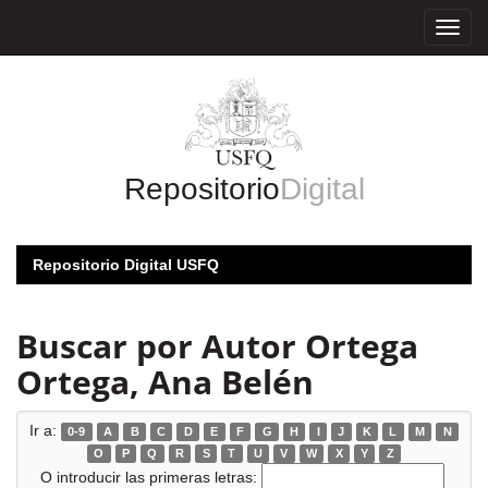
Skip
navigation
Repositorio
Digital
Repositorio Digital USFQ
Buscar por Autor Ortega
Ortega, Ana Belén
Ir a:
0-9
A
B
C
D
E
F
G
H
I
J
K
L
M
N
O
P
Q
R
S
T
U
V
W
X
Y
Z
O introducir las primeras letras: