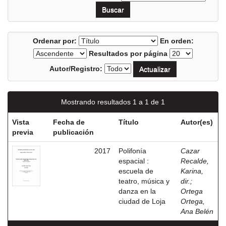
Ordenar por:
En orden:
Resultados por página
Autor/Registro:
Mostrando resultados 1 a 1 de 1
Vista
Fecha de
Título
Autor(es)
previa
publicación
2017
Polifonía
Cazar
espacial :
Recalde,
escuela de
Karina,
teatro, música y
dir.
;
danza en la
Ortega
ciudad de Loja
Ortega,
Ana Belén