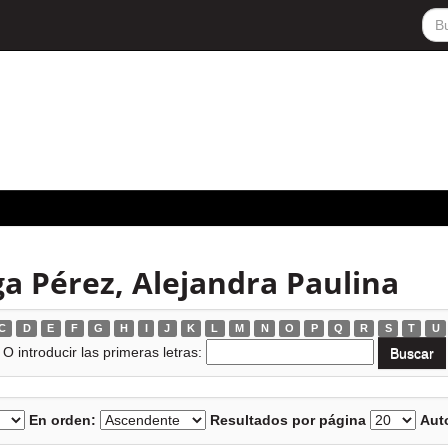
a Pérez, Alejandra Paulina
C
D
E
F
G
H
I
J
K
L
M
N
O
P
Q
R
S
T
U
O introducir las primeras letras:
En orden:
Resultados por página
Auto