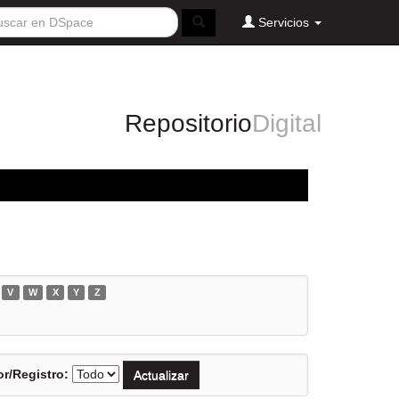
Servicios
Repositorio
Digital
V
W
X
Y
Z
r/Registro: