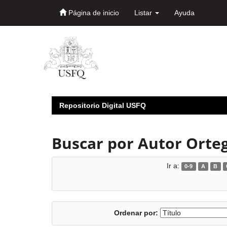
Página de inicio
Listar
Ayuda
Skip
navigation
Repositorio Digital USFQ
Buscar por Autor Orteg
Ir a:
0-9
A
B
Ordenar por: