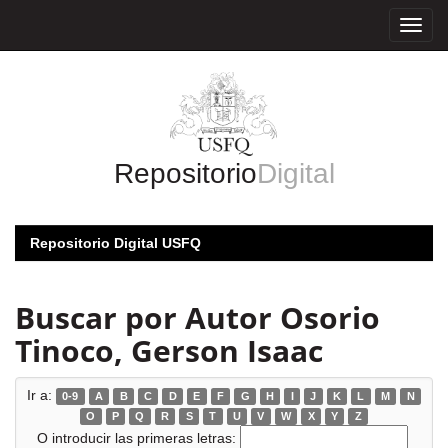
Skip
navigation
Repositorio
Digital
Repositorio Digital USFQ
Buscar por Autor Osorio
Tinoco, Gerson Isaac
Ir a:
0-9
A
B
C
D
E
F
G
H
I
J
K
L
M
N
O
P
Q
R
S
T
U
V
W
X
Y
Z
O introducir las primeras letras: