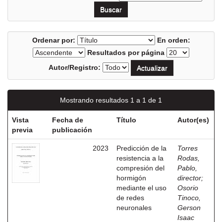
Ordenar por:
En orden:
Resultados por página
Autor/Registro:
Mostrando resultados 1 a 1 de 1
Vista
Fecha de
Título
Autor(es)
previa
publicación
2023
Predicción de la
Torres
resistencia a la
Rodas,
compresión del
Pablo,
hormigón
director
;
mediante el uso
Osorio
de redes
Tinoco,
neuronales
Gerson
Isaac