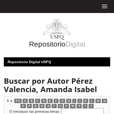
Skip
navigation
Repositorio
Digital
Repositorio Digital USFQ
Buscar por Autor Pérez
Valencia, Amanda Isabel
Ir a:
0-9
A
B
C
D
E
F
G
H
I
J
K
L
M
N
O
P
Q
R
S
T
U
V
W
X
Y
Z
O introducir las primeras letras: