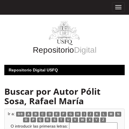
Skip
navigation
Repositorio
Digital
Repositorio Digital USFQ
Buscar por Autor Pólit
Sosa, Rafael María
Ir a:
0-9
A
B
C
D
E
F
G
H
I
J
K
L
M
N
O
P
Q
R
S
T
U
V
W
X
Y
Z
O introducir las primeras letras: